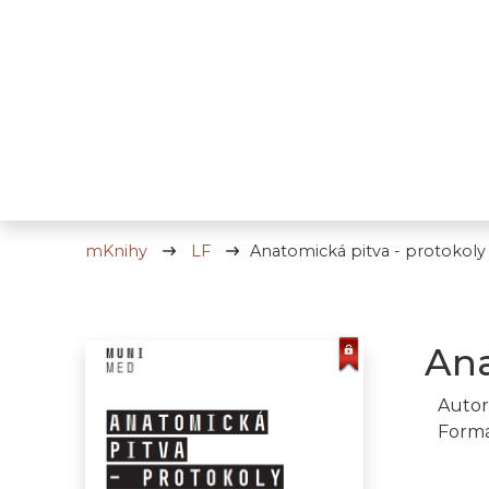
mKnihy
LF
Anatomická pitva - protokoly
Ana
Autor
Formá