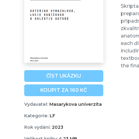
Skripta
prepar
případn
zkvalit
anatomi
each di
includi
textboo
the fi
ČÍST UKÁZKU
KOUPIT ZA 160 KČ
Vydavatel:
Masarykova univerzita
Kategorie:
LF
Rok vydání:
2023
Velikost knihy:
4,23 MB