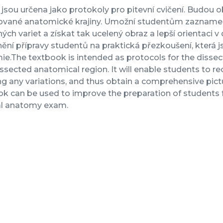
 jsou určena jako protokoly pro pitevní cvičení. Budou o
ované anatomické krajiny. Umožní studentům zaznamenat
ých variet a získat tak ucelený obraz a lepší orientaci v
nění přípravy studentů na praktická přezkoušení, která 
e.The textbook is intended as protocols for the dissect
ssected anatomical region. It will enable students to re
ng any variations, and thus obtain a comprehensive pictu
k can be used to improve the preparation of students fo
nal anatomy exam.