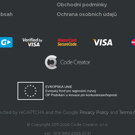
Obchodní podmínky
obsah
Ochrana osobních údajů
rotected by reCAPTCHA and the Google
Privacy Policy
and
Terms o
© Copyright 2011-2026 Code Creator, s.r.o.
ver.: 10.9.5610-2026.07.31